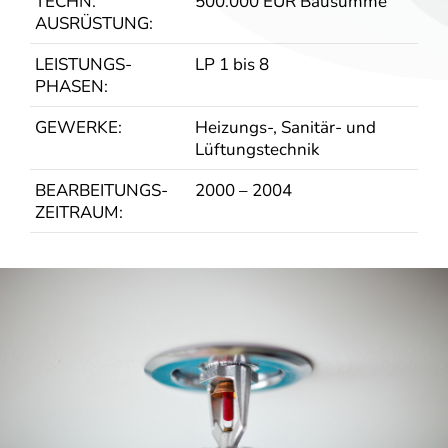
TECHN.
500.000 EUR Bausumme
AUSRÜSTUNG:
LEISTUNGS­
LP 1 bis 8
PHASEN:
GEWERKE:
Heizungs-, Sanitär- und
Lüftungstechnik
BEARBEITUNGS­
2000 – 2004
ZEITRAUM: